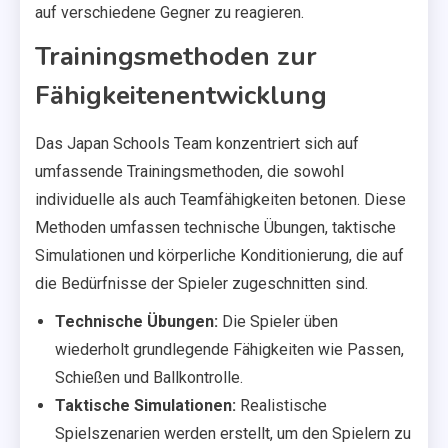
auf verschiedene Gegner zu reagieren.
Trainingsmethoden zur
Fähigkeitenentwicklung
Das Japan Schools Team konzentriert sich auf
umfassende Trainingsmethoden, die sowohl
individuelle als auch Teamfähigkeiten betonen. Diese
Methoden umfassen technische Übungen, taktische
Simulationen und körperliche Konditionierung, die auf
die Bedürfnisse der Spieler zugeschnitten sind.
Technische Übungen:
Die Spieler üben
wiederholt grundlegende Fähigkeiten wie Passen,
Schießen und Ballkontrolle.
Taktische Simulationen:
Realistische
Spielszenarien werden erstellt, um den Spielern zu