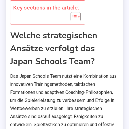
Key sections in the article:
Welche strategischen
Ansätze verfolgt das
Japan Schools Team?
Das Japan Schools Team nutzt eine Kombination aus
innovativen Trainingsmethoden, taktischen
Formationen und adaptiven Coaching-Philosophien,
um die Spielerleistung zu verbessern und Erfolge in
Wettbewerben zu erzielen. Ihre strategischen
Ansätze sind darauf ausgelegt, Fähigkeiten zu
entwickeln, Spieltaktiken zu optimieren und effektiv