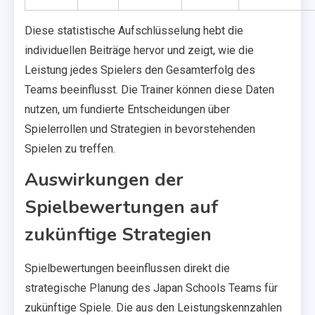
Diese statistische Aufschlüsselung hebt die
individuellen Beiträge hervor und zeigt, wie die
Leistung jedes Spielers den Gesamterfolg des
Teams beeinflusst. Die Trainer können diese Daten
nutzen, um fundierte Entscheidungen über
Spielerrollen und Strategien in bevorstehenden
Spielen zu treffen.
Auswirkungen der
Spielbewertungen auf
zukünftige Strategien
Spielbewertungen beeinflussen direkt die
strategische Planung des Japan Schools Teams für
zukünftige Spiele. Die aus den Leistungskennzahlen