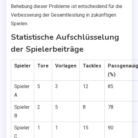
Behebung dieser Probleme ist entscheidend für die
Verbesserung der Gesamtleistung in zukünftigen
Spielen.
Statistische Aufschlüsselung
der Spielerbeiträge
Spieler
Tore
Vorlagen
Tackles
Passgenauig
(%)
Spieler
5
3
12
85
A
Spieler
2
5
8
78
B
Spieler
1
1
15
90
C