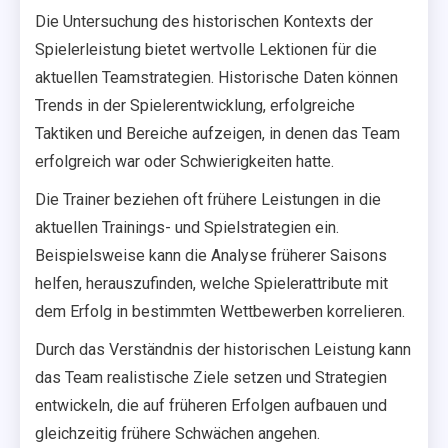
Die Untersuchung des historischen Kontexts der
Spielerleistung bietet wertvolle Lektionen für die
aktuellen Teamstrategien. Historische Daten können
Trends in der Spielerentwicklung, erfolgreiche
Taktiken und Bereiche aufzeigen, in denen das Team
erfolgreich war oder Schwierigkeiten hatte.
Die Trainer beziehen oft frühere Leistungen in die
aktuellen Trainings- und Spielstrategien ein.
Beispielsweise kann die Analyse früherer Saisons
helfen, herauszufinden, welche Spielerattribute mit
dem Erfolg in bestimmten Wettbewerben korrelieren.
Durch das Verständnis der historischen Leistung kann
das Team realistische Ziele setzen und Strategien
entwickeln, die auf früheren Erfolgen aufbauen und
gleichzeitig frühere Schwächen angehen.