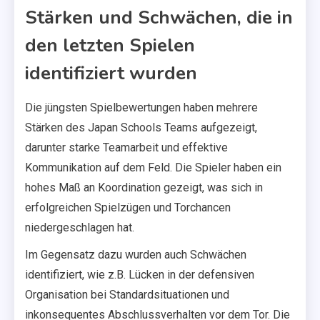
Stärken und Schwächen, die in
den letzten Spielen
identifiziert wurden
Die jüngsten Spielbewertungen haben mehrere
Stärken des Japan Schools Teams aufgezeigt,
darunter starke Teamarbeit und effektive
Kommunikation auf dem Feld. Die Spieler haben ein
hohes Maß an Koordination gezeigt, was sich in
erfolgreichen Spielzügen und Torchancen
niedergeschlagen hat.
Im Gegensatz dazu wurden auch Schwächen
identifiziert, wie z.B. Lücken in der defensiven
Organisation bei Standardsituationen und
inkonsequentes Abschlussverhalten vor dem Tor. Die