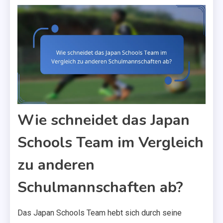
Wie schneidet das Japan
Schools Team im Vergleich
zu anderen
Schulmannschaften ab?
Das Japan Schools Team hebt sich durch seine