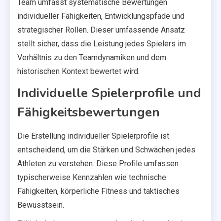
Team umfasst systematische Bewertungen
individueller Fähigkeiten, Entwicklungspfade und
strategischer Rollen. Dieser umfassende Ansatz
stellt sicher, dass die Leistung jedes Spielers im
Verhältnis zu den Teamdynamiken und dem
historischen Kontext bewertet wird.
Individuelle Spielerprofile und
Fähigkeitsbewertungen
Die Erstellung individueller Spielerprofile ist
entscheidend, um die Stärken und Schwächen jedes
Athleten zu verstehen. Diese Profile umfassen
typischerweise Kennzahlen wie technische
Fähigkeiten, körperliche Fitness und taktisches
Bewusstsein.