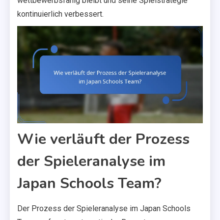
wettbewerbsfähig bleibt und seine Spielstrategie
kontinuierlich verbessert.
Wie verläuft der Prozess
der Spieleranalyse im
Japan Schools Team?
Der Prozess der Spieleranalyse im Japan Schools