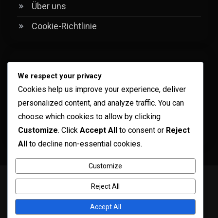
Über uns
Cookie-Richtlinie
Kategorien
We respect your privacy
Cookies help us improve your experience, deliver
Analyse der Match-Strategien
personalized content, and analyze traffic. You can
Historische Vergleichsanalyse
choose which cookies to allow by clicking
Customize
. Click
Accept All
to consent or
Reject
Teamleistungsanalyse
All
to decline non-essential cookies.
Customize
Copyright © ogma blog 2026
Proudly powered by WordPress
|
Reject All
Theme: ogma-blog by
Mystery Themes
.
Nutzungsbedingungen
Datenschutzbestimmungen
Accept All
Kontaktieren Sie uns
Über uns
Cookie-Richtlinie