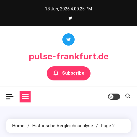
Skip
18 Jun, 2026
4:00:26 PM
to
content
pulse-frankfurt.de
Subscribe
Home
Historische Vergleichsanalyse
Page 2